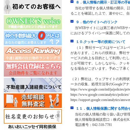
８．個人情報の開示・訂正等の手
当社が管理する個人情報の開示、訂
ることを確認した上で、速やかに、合
９．他のサイトへのリンク
当WEBサイトには第三者のWEBサ
におけるプライバシー保護に関しての
１０.クッキー等の技術について
（１）弊社サービスはサービスレベ
があります。これらの技術は、弊社サ
ービスの向上を目的として利用いたし
とが可能です。しかしながら、クッキ
なる場合がございます。予めご了承く
（２）弊社は、ウェブサイトの利用状況
ータの収集、処理方法等のGoogle
https://www.google.com/intl/ja/policies/pri
https://www.google.com/analytics/policies/
https://support.google.com/analytics/ans
１１．個人情報保護に関する問合
当社の個人情報の取り扱い及び管理
個人情報取扱相談窓口：株式会社K
電話番号：042-518-7781