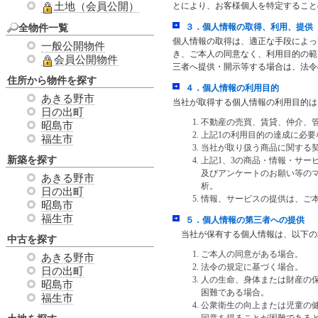
土地（会員公開）
とにより、お客様個人を特定すること
全物件一覧
３．個人情報の取得、利用、提供
個人情報の取得は、適正な手段によっ
一般公開物件
き、ご本人の同意なく、利用目的の範
会員公開物件
三者へ提供・開示等する場合は、法令
住所から物件を探す
４．個人情報の利用目的
あきる野市
当社が取得する個人情報の利用目的は
日の出町
不動産の売買、賃貸、仲介、
昭島市
上記1の利用目的の達成に必
福生市
当社が取り扱う商品に関する
新築を探す
上記1、3の商品・情報・サー
及びアンケートのお願い等の
あきる野市
析。
日の出町
情報、サービスの提供は、ご
昭島市
福生市
５．個人情報の第三者への提供
当社が保有する個人情報は、以下の
中古を探す
ご本人の同意がある場合。
あきる野市
法令の規定に基づく場合。
日の出町
人の生命、身体または財産の
昭島市
困難である場合。
福生市
公衆衛生の向上または児童の