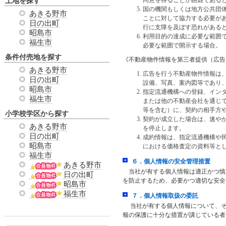
土地を探す
同意を得ることが困難である
国の機関もしくは地方公共団
あきる野市
ことに対して協力する必要が
日の出町
行に支障を及ぼす恐れがある
昭島市
利用目的の達成に必要な範囲
福生市
必要な範囲で開示する場合。
条件付売地を探す
《不動産物件情報を第三者提供（広告
あきる野市
広告を行う不動産物件情報は
日の出町
設備、写真、案内図等であり
昭島市
指定流通機構への登録、イン
福生市
または他の不動産会社を通じ
等を含む）に、契約の相手方
小学校学区から探す
契約が成立した場合は、速や
あきる野市
を停止します。
日の出町
成約情報は、指定流通機構や
昭島市
における価格査定の資料等と
福生市
６．個人情報の安全管理措置
あきる野市
当社が有する個人情報は適正かつ慎
日の出町
を防止するため、必要かつ適切な安全
昭島市
福生市
７．個人情報取扱の委託
当社が有する個人情報について、そ
報の保護に十分な措置が講じている者